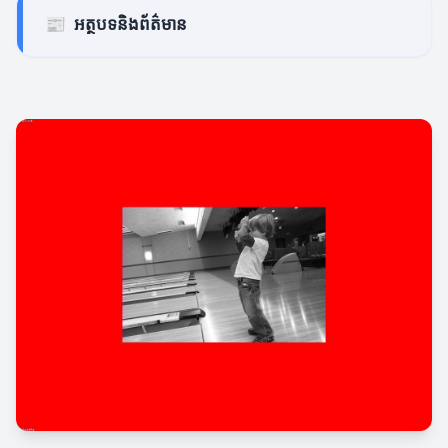
📰
អត្ថបទនិងព័ត៌មាន