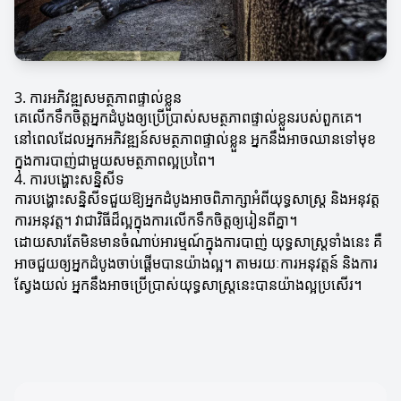
3. ការអភិវឌ្ឍសមត្ថភាពផ្ទាល់ខ្លួន
គេលើកទឹកចិត្តអ្នកដំបូងឲ្យប្រើប្រាស់សមត្ថភាពផ្ទាល់ខ្លួនរបស់ពួកគេ។
នៅពេលដែលអ្នកអភិវឌ្ឍន៍សមត្ថភាពផ្ទាល់ខ្លួន អ្នកនឹងអាចឈានទៅមុខ
ក្នុងការបាញ់ជាមួយសមត្ថភាពល្អប្រពៃ។
4. ការបង្ហោះសន្និសីទ
ការបង្ហោះសន្និសីទជួយឱ្យអ្នកដំបូងអាចពិភាក្សាអំពីយុទ្ធសាស្រ្ត និងអនុវត្ត
ការអនុវត្ត។ វាជាវិធីដ៏ល្អក្នុងការលើកទឹកចិត្តឲ្យរៀនពីគ្នា។
ដោយសារតែមិនមានចំណាប់អារម្មណ៍ក្នុងការបាញ់ យុទ្ធសាស្រ្តទាំងនេះ គឺ
អាចជួយឲ្យអ្នកដំបូងចាប់ផ្តើមបានយ៉ាងល្អ។ តាមរយៈការអនុវត្តន៍ និងការ
ស្វែងយល់ អ្នកនឹងអាចប្រើប្រាស់យុទ្ធសាស្រ្តនេះបានយ៉ាងល្អប្រសើរ។