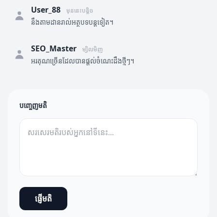
User_88
មុននេះបន្តិច
នឹងតាមដានរាល់អត្ថបទបន្តទៀត។
SEO_Master
ម្សិលមិញ
អរគុណច្រើនដែលបានផ្តល់ចំណេះដឹងថ្មីៗ។
បញ្ចេញមតិ
ផ្ញើមតិ