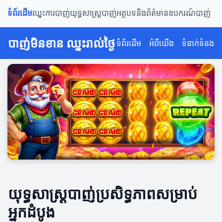
ទំព័រដើម
ឈ្នះការបាញ់
យុទ្ធសាស្រ្តបាញ់
អត្ថបទនិងព័ត៌មាន
ឧបករណ៍បាញ់
បាញ់មិនខាន ឈ្នះរាល់ថ្ងៃ
ទំព័រដើម
អំពីយើង
ទំនាក់ទំនង
យុទ្ធសាស្រ្តបាញ់ប្រសិទ្ធភាពសម្រាប់
អ្នកដំបូង