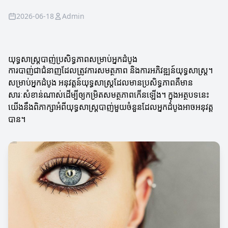
2026-06-18
Admin
យុទ្ធសាស្រ្តបាញ់ប្រសិទ្ធភាពសម្រាប់អ្នកដំបូង
ការបាញ់ជា​ជំនាញដែលត្រូវការសមត្ថភាព និងការអភិវឌ្ឍន៍យុទ្ធសាស្រ្ត។
សម្រាប់អ្នកដំបូង អនុវត្តន៍យុទ្ធសាស្រ្តដែលមានប្រសិទ្ធភាពគឺមាន
សារៈសំខាន់ណាស់ដើម្បីឲ្យកម្រិតសមត្ថភាពកើនឡើង។ ក្នុងអត្ថបទនេះ
យើងនឹងពិភាក្សាអំពីយុទ្ធសាស្រ្តបាញ់មួយចំនួនដែលអ្នកដំបូងអាចអនុវត្ត
បាន។