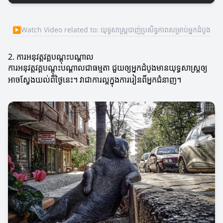
▶
Watch Video related to: យុទ្ធសាស្រ្តបាញ់ប្រសិទ្ធភាពសម្រាប់អ្នកដំបូង
2. ការអនុវត្តវគ្គបណ្តុះបណ្តាល
ការអនុវត្តវគ្គបណ្តុះបណ្តាលជាធម្មតា ជួយឲ្យអ្នកដំបូងមានយុទ្ធសាស្រ្តឲ្យ
អាចស្វែងយល់ពីថ្ងៃនេះ។ វាជាការល្អក្នុងការរៀនពីអ្នកជំនាញ។