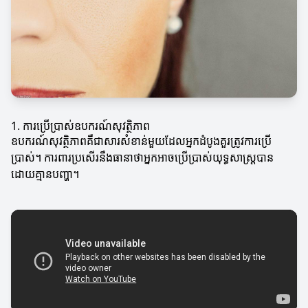
1. ការប្រើប្រាស់ឧបករណ៍សុវត្ថិភាព
ឧបករណ៍សុវត្ថិភាពគឺជាសារសំខាន់មួយដែលអ្នកដំបូងគួរត្រូវការប្រើ
ប្រាស់។ ការពារប្រសើរនឹងធានាថាអ្នកអាចប្រើប្រាស់យុទ្ធសាស្រ្តបាន
ដោយគ្មានបញ្ហា។