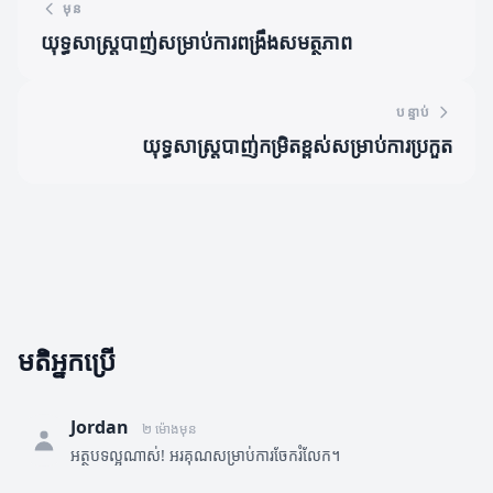
មុន
យុទ្ធសាស្រ្តបាញ់សម្រាប់ការពង្រឹងសមត្ថភាព
បន្ទាប់
យុទ្ធសាស្រ្តបាញ់កម្រិតខ្ពស់សម្រាប់ការប្រកួត
មតិអ្នកប្រើ
Jordan
២ ម៉ោងមុន
អត្ថបទល្អណាស់! អរគុណសម្រាប់ការចែករំលែក។